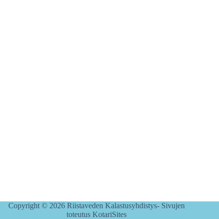
Copyright © 2026 Riistaveden Kalastusyhdistys- Sivujen
toteutus KotariSites